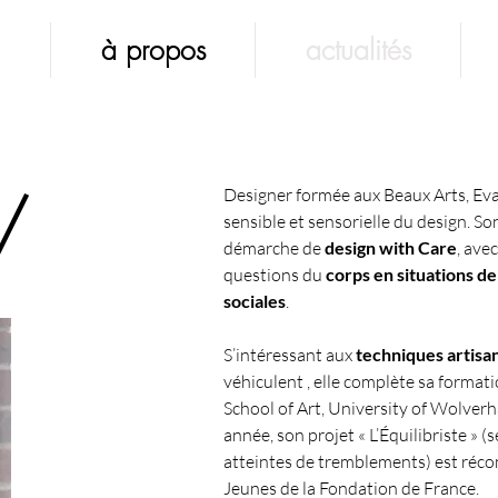
à propos
actualités
/
Designer formée aux Beaux Arts, E
sensible et sensorielle du design. Son
démarche de
design with Care
, ave
questions du
corps en situations de
sociales
.
S’intéressant aux
techniques artisa
véhiculent , elle complète sa forma
School of Art, University of Wolve
année, son projet « L’Équilibriste » (
atteintes de tremblements) est réco
Jeunes de la Fondation de France.