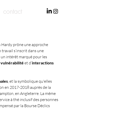
contact
va Hardy prône une approche
 travail s’inscrit dans une
c un intérêt marqué pour les
 vulnérabilité
et d’
interactions
nales
, et la symbolique qu'elles
tion en 2017-2018 auprès de la
rhampton, en Angleterre. La même
service à thé inclusif des personnes
mpensé par la Bourse Déclics