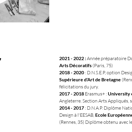
/
2021 - 2022 :
Année préparatoire D
Arts Décoratifs
(Paris, 75)
2018 - 2020
: D.N.S.E.P, option Desi
Supérieure d'Art de Bretagne
(Renn
félicitations du jury.
2017 - 2018
Erasmus+ :
University
Angleterre. Section Arts Appliqués, 
2014 - 2017
: D.N.A.P. Diplôme Nati
Design à l'EESAB,
Ecole Européenne
(Rennes, 35) Diplôme obtenu avec les 