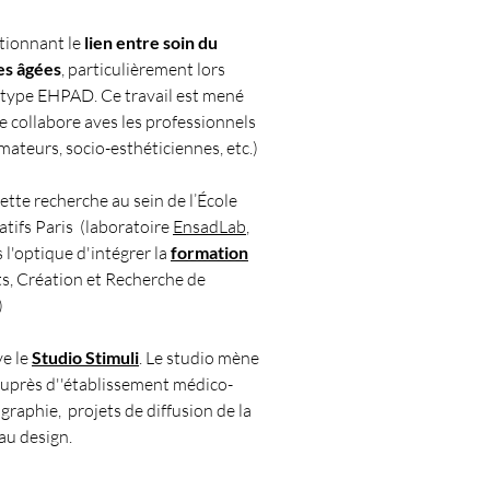
stionnant le
lien entre soin du
es âgées
, particulièrement lors
l type EHPAD. Ce travail est mené
e collabore aves les professionnels
imateurs, socio-esthéticiennes, etc.)
ette recherche au sein de l’École
atifs Paris (laboratoire
EnsadLab
,
s l'optique d'intégrer la
formation
ts, Création et Recherche de
)
ye le
Studio Stimuli
. Le studio mène
 auprès d''établissement médico-
graphie, projets de diffusion de la
 au design.