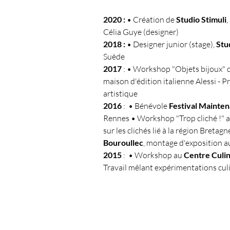
2020
:
•
Création de
Studio Stimuli
,
Célia Guye (designer)
2018 :
•
Designer junior (stage),
Stu
Suède
2017
: • Workshop "Objets bijoux" d
maison d'édition italienne Alessi - P
artistique
2016
: • Bénévole
Festival Mainten
Rennes • Workshop "Trop cliché !" ave
sur les clichés lié à la région Bretagn
Bouroullec
, montage d'exposition a
2015
: • Workshop au
Centre Culi
Travail mêlant expérimentations cul