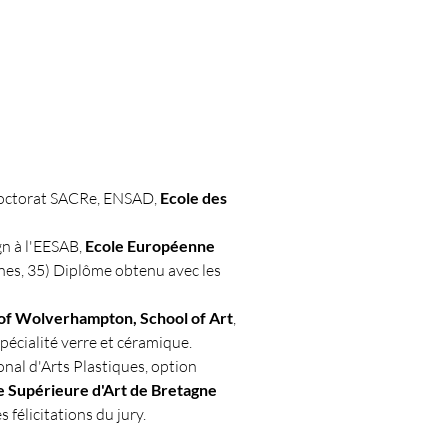
octorat SACRe, ENSAD,
Ecole des
gn à l'EESAB,
Ecole Européenne
es, 35) Diplôme obtenu avec les
 of Wolverhampton, School of Art
,
spécialité verre et céramique.
onal d'Arts Plastiques, option
 Supérieure d'Art de Bretagne
félicitations du jury.