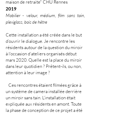
maison de retraite" CHU Rennes
2019
Mobilier - velour, médium, film sans tain,
plexiglass, bois de hêtre
Cette installation a été créée dans le but
d’ouvrir le dialogue. Je rencontre les
résidents autour de la question du miroir
à l’occasion d’ateliers organisés début
mars 2020. Quelle est la place du miroir
dans leur quotidien ? Prêtent-ils, ou non,
attention à leur image ?
Ces rencontres étaient filmées grâce à
un système de camera installée derrière
un miroir sans tain. L’installation était
expliquée aux résidents en amont. Toute
la phase de conception de ce projet a été
réalisée avec les résidents de façon à être
au plus près de leurs exigences et de
leurs redonner un pouvoir décisionnaire